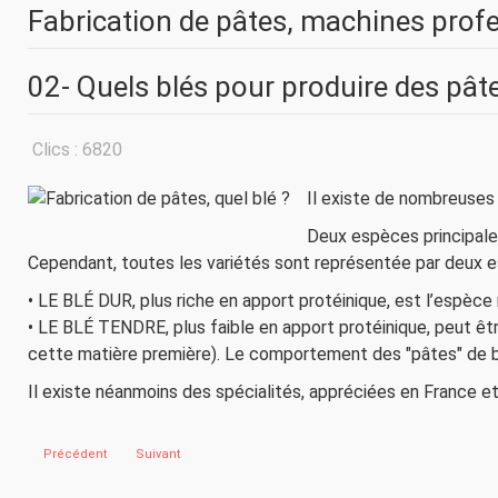
Fabrication de pâtes, machines profe
02- Quels blés pour produire des pât
Détails
Clics : 6820
Il existe de nombreuses 
Deux espèces principale
Cependant, toutes les variétés sont représentée par deux espè
• LE BLÉ DUR, plus riche en apport protéinique, est l’espèce 
• LE BLÉ TENDRE, plus faible en apport protéinique, peut être 
cette matière première). Le comportement des "pâtes" de blé 
Il existe néanmoins des spécialités, appréciées en France et 
Article précédent : 01- Comment fabriquer les pâtes avec une presse ou un 
Article suivant : 03- Toutes les variétés de blés sont-elles c
Précédent
Suivant