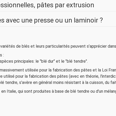
ssionnelles, pâtes par extrusion
es avec une presse ou un laminoir ?
variétés de blés et leurs particularités peuvent s’apprécier dans
s :
ces principales: le "blé dur" et le "blé tendre".
massivement utilisée pour la fabrication des pâtes et la Loi Fra
utilisé pour la fabrication des pâtes (avec en théorie, l'interdic
tendre, s’avère en général moins résistant à la cuisson, du fai
en Italie, qui sont produites à base de blé tendre ou d'un mélan
laminoir
ompatibles avec la production des pâtes ?