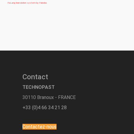
FaLang translation system by Faboba
Contact
TECHNOPAST
30110 Branoux - FRANCE
+33 (0)4 66 34 21 28
Contactez-nous