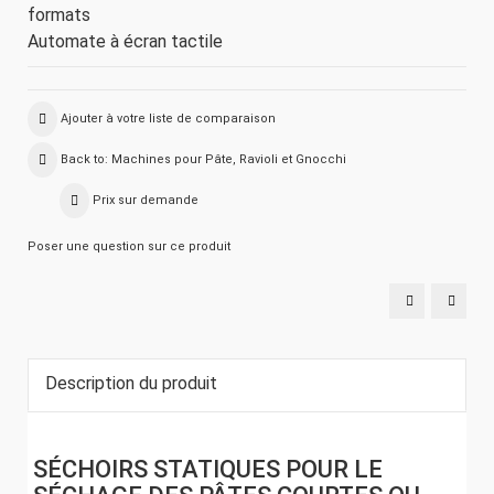
formats
Automate à écran tactile
Ajouter à votre liste de comparaison
Back to: Machines pour Pâte, Ravioli et Gnocchi
Prix sur demande
Poser une question sur ce produit
PRESSE
MACH
POUR
POUR
PÂTES
LA
TECH-
PROD
150LP
DE
PÂTES
NIDS
Description du produit
TECH-
N540
SÉCHOIRS STATIQUES POUR LE