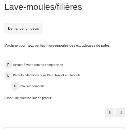
Lave-moules/filières
Demander un devis
Machine pour nettoyer les filières/moules des extrudeuses de pâtes.
Ajouter à votre liste de comparaison
Back to: Machines pour Pâte, Ravioli et Gnocchi
Prix sur demande
Poser une question sur ce produit
PRESSE
MAC
POUR
PO
PÂTES
LA
TECH-
PRO
150LP
DE