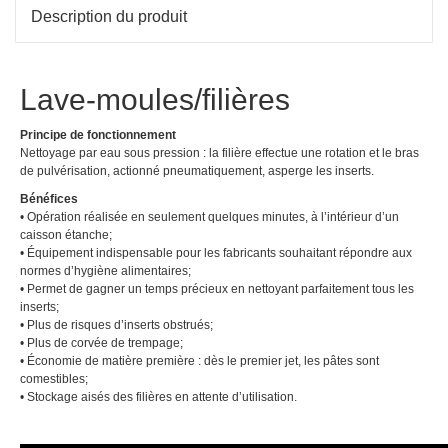
PÂT
NID
Description du produit
TEC
N54
Lave-moules/filières
Principe de fonctionnement
Nettoyage par eau sous pression : la filière effectue une rotation et le bras
de pulvérisation, actionné pneumatiquement, asperge les inserts.
Bénéfices
• Opération réalisée en seulement quelques minutes, à l’intérieur d’un
caisson étanche;
• Équipement indispensable pour les fabricants souhaitant répondre aux
normes d’hygiène alimentaires;
• Permet de gagner un temps précieux en nettoyant parfaitement tous les
inserts;
• Plus de risques d’inserts obstrués;
• Plus de corvée de trempage;
• Économie de matière première : dès le premier jet, les pâtes sont
comestibles;
• Stockage aisés des filières en attente d’utilisation.