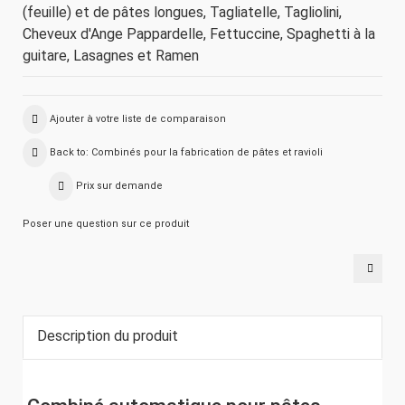
(feuille) et de pâtes longues, Tagliatelle, Tagliolini,
Cheveux d'Ange Pappardelle, Fettuccine, Spaghetti à la
guitare, Lasagnes et Ramen
Ajouter à votre liste de comparaison
Back to: Combinés pour la fabrication de pâtes et ravioli
Prix sur demande
Poser une question sur ce produit
MACH
COMB
PÂTES
ET
RAVIO
TECH-
50PR
Description du produit