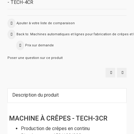
- TECH-4CR
Ajouter à votre liste de comparaison
Back to: Machines automatiques et lignes pour fabrication de crêpes et 
Prix sur demande
Poser une question sur ce produit
Machine
Machi
production
profes
automatisée
à
de
Crêpe
crêpes
TECH-
TECH-
280P
320
Description du produit
MACHINE À CRÊPES - TECH-3CR
Production de crêpes en continu